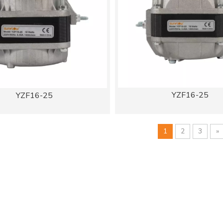
YZF16-25
YZF16-25
1
2
3
»