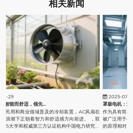
相关新闻
07-29
2025-07-2
交流风机：智能而舒适，领先的消费升级
在民用和商业领域普及的冷却装置，AC风扇在
作为具有简单
的浪潮下正朝着智力和舒适感方向前进。 ，双
被广泛用于小
985大学和权威第三方认证机构中国电力研究和
的原理相对传统