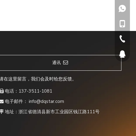
137351
137-351
05728-4
565819
通讯
请在这里留言，我们会及时给您反馈。
电话：137-3511-1081

电子邮件：
info@dqstar.com

地址：浙江省德清县新市工业园区钱江路111号
