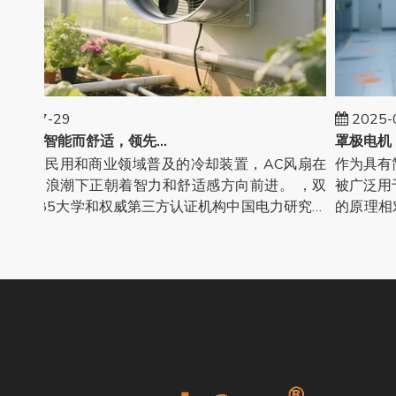
5-07-29
2025-07
交流风机：智能而舒适，领先的消费升级
种在民用和商业领域普及的冷却装置，AC风扇在
作为具有简
级的浪潮下正朝着智力和舒适感方向前进。 ，双
被广泛用于
的985大学和权威第三方认证机构中国电力研究和
的原理相对
取得了重大