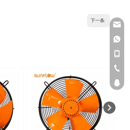
下一条:
info@dq
137351
137-351
05728-4
565819