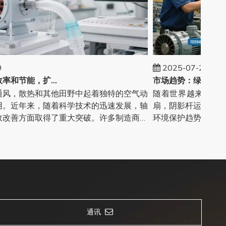
2025-07-29
轴流风机：高效率和节能，扩大了多元化的应用
，散热和其他田野中起着独特的空气动
随着世界越来越关注
近年来，随着科学技术的迅速发展，轴
扇，阴影杆运动和交流
善方面取得了重大突破。许多制造商是
环境保护趋势。制造商
投资
通讯