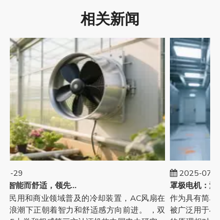
相关新闻
07-29
2025-07-2
交流风机：智能而舒适，领先的消费升级
在民用和商业领域普及的冷却装置，AC风扇在
作为具有简单
的浪潮下正朝着智力和舒适感方向前进。 ，双
被广泛用于小