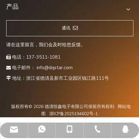
产品
通讯
请在这里留言，我们会及时给您反馈。
电话：137-3511-1081

电子邮件：
info@dqstar.com

地址：浙江省德清县新市工业园区钱江路111号

版权所有©
2026
德清恒鑫电子有限公司保留所有权利.
网站地
图
浙ICP备2025194602号-1
info@dqstar.com
137-3511-1081
05728-4477-33
13735111081
565819331